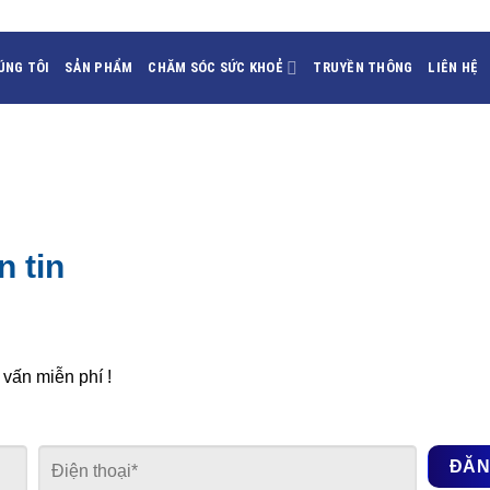
ÚNG TÔI
SẢN PHẨM
CHĂM SÓC SỨC KHOẺ
TRUYỀN THÔNG
LIÊN HỆ
 tin
 vấn miễn phí !