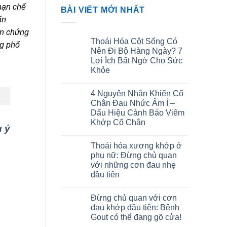
hạn chế
BÀI VIẾT MỚI NHẤT
ấn
ến chứng
Thoái Hóa Cột Sống Có
ng phổ
Nên Đi Bộ Hàng Ngày? 7
Lợi Ích Bất Ngờ Cho Sức
Khỏe
4 Nguyên Nhân Khiến Cổ
Chân Đau Nhức Âm Ỉ –
Dấu Hiệu Cảnh Báo Viêm
Khớp Cổ Chân
u ý
Thoái hóa xương khớp ở
phụ nữ: Đừng chủ quan
với những cơn đau nhẹ
đầu tiên
Đừng chủ quan với cơn
đau khớp đầu tiên: Bệnh
Gout có thể đang gõ cửa!