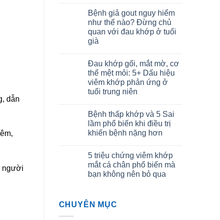
Bệnh giả gout nguy hiểm
như thế nào? Đừng chủ
quan với đau khớp ở tuổi
già
Đau khớp gối, mắt mờ, cơ
thể mệt mỏi: 5+ Dấu hiệu
viêm khớp phản ứng ở
tuổi trung niên
g, dẫn
Bệnh thấp khớp và 5 Sai
lầm phổ biến khi điều trị
khiến bệnh nặng hơn
iêm,
5 triệu chứng viêm khớp
mắt cá chân phổ biến mà
, người
bạn không nên bỏ qua
CHUYÊN MỤC