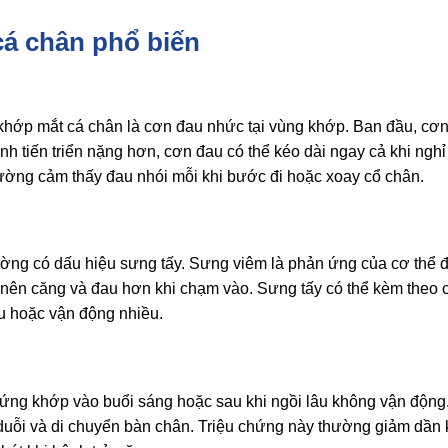
cá chân phổ biến
 khớp mắt cá chân là cơn đau nhức tại vùng khớp. Ban đầu, cơ
nh tiến triển nặng hơn, cơn đau có thể kéo dài ngay cả khi nghỉ
ường cảm thấy đau nhói mỗi khi bước đi hoặc xoay cổ chân.
ờng có dấu hiệu sưng tấy. Sưng viêm là phản ứng của cơ thể đ
ở nên căng và đau hơn khi chạm vào. Sưng tấy có thể kèm theo 
âu hoặc vận động nhiều.
ứng khớp vào buổi sáng hoặc sau khi ngồi lâu không vận độn
duỗi và di chuyển bàn chân. Triệu chứng này thường giảm dần 