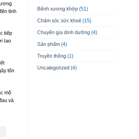
hương
Bệnh xương khớp
(51)
đến tình
Chăm sóc sức khoẻ
(15)
Chuyên gia dinh dưỡng
(4)
c tiếp
i lao
Sản phẩm
(4)
Truyền thông
(1)
ết
Uncategorized
(4)
gây tổn
ác mô
đau và