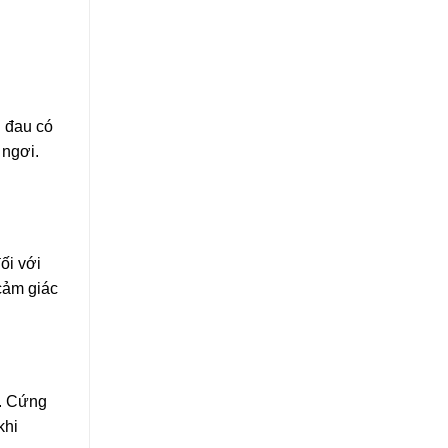
n đau có
 ngơi.
ối với
cảm giác
g. Cứng
khi