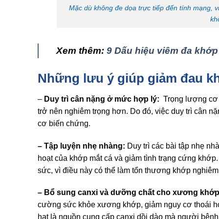
Mặc dù không đe dọa trực tiếp đến tính mạng, 
kh
Xem thêm:
9 Dấu hiệu viêm đa khớp 
Những lưu ý giúp giảm đau kh
–
Duy trì cân nặng ở mức hợp lý:
Trọng lượng cơ 
trở nên nghiêm trọng hơn. Do đó, việc duy trì cân n
cơ biến chứng.
– Tập luyện nhẹ nhàng:
Duy trì các bài tập nhẹ n
hoạt của khớp mắt cá và giảm tình trạng cứng khớp.
sức, vì điều này có thể làm tổn thương khớp nghiêm
– Bổ sung canxi và dưỡng chất cho xương khớ
cường sức khỏe xương khớp, giảm nguy cơ thoái hóa
hạt là nguồn cung cấp canxi dồi dào mà người bệnh