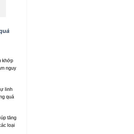
 quả
êm khớp
iảm nguy
ự linh
ộng quá
iúp tăng
ác loại