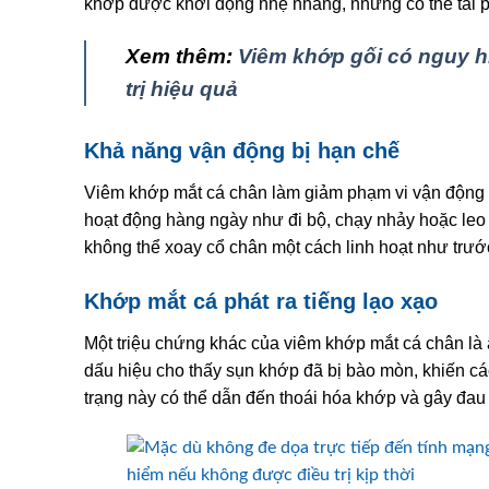
khớp được khởi động nhẹ nhàng, nhưng có thể tái p
Xem thêm:
Viêm khớp gối có nguy h
trị hiệu quả
Khả năng vận động bị hạn chế
Viêm khớp mắt cá chân làm giảm phạm vi vận động c
hoạt động hàng ngày như đi bộ, chạy nhảy hoặc le
không thể xoay cổ chân một cách linh hoạt như trướ
Khớp mắt cá phát ra tiếng lạo xạo
Một triệu chứng khác của viêm khớp mắt cá chân là â
dấu hiệu cho thấy sụn khớp đã bị bào mòn, khiến các
trạng này có thể dẫn đến thoái hóa khớp và gây đau