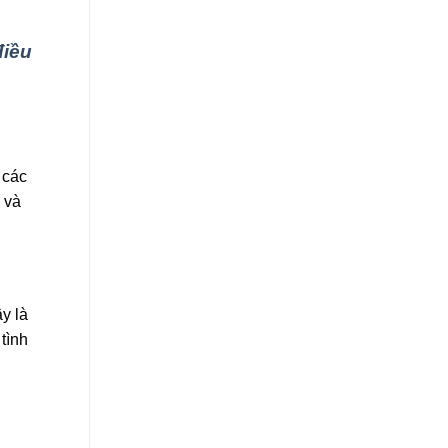
điều
 các
 và
y là
tình