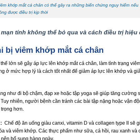
viêm khớp mắt cá chân có thể gây ra những biến chứng nguy hiểm nếu
ông được điều trị kịp thời
mạn tính không thể bỏ qua và cách điều trị hiệu
i bị viêm khớp mắt cá chân
thể lớn sẽ gây áp lực lên khớp mắt cá chân, làm tình trạng vi
ặng ở mức hợp lý là cách tốt nhất để giảm áp lực lên khớp và g
hàng như đi bộ chậm, đạp xe hoặc tập yoga sẽ giúp tăng cường s
 Tuy nhiên, người bệnh cần tránh các bài tập nặng hoặc vận đ
 trọng hơn.
p:
Chế độ ăn uống giàu canxi, vitamin D và collagen type II sẽ g
 và viêm khớp. Các thực phẩm như sữa, cá hồi, rau xanh và c
 nên bổ sung hàng ngày.