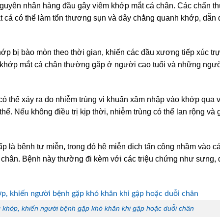
guyên nhân hàng đầu gây viêm khớp mắt cá chân. Các chấn t
 cá có thể làm tổn thương sụn và dây chằng quanh khớp, dẫn 
ớp bị bào mòn theo thời gian, khiến các đầu xương tiếp xúc trự
 khớp mắt cá chân thường gặp ở người cao tuổi và những ngườ
ó thể xảy ra do nhiễm trùng vi khuẩn xâm nhập vào khớp qua v
ể. Nếu không điều trị kịp thời, nhiễm trùng có thể lan rộng và 
p là bệnh tự miễn, trong đó hệ miễn dịch tấn công nhầm vào c
á chân. Bệnh này thường đi kèm với các triệu chứng như sưng, 
khớp, khiến người bệnh gặp khó khăn khi gập hoặc duỗi chân