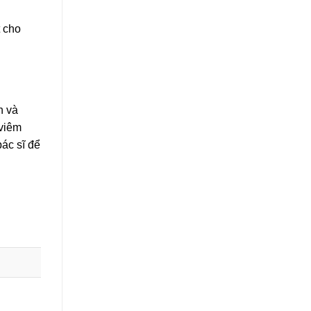
 cho
n và
 viêm
ác sĩ để