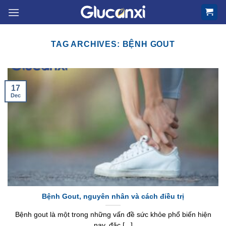
Skip
to
content
TAG ARCHIVES:
BỆNH GOUT
17
Dec
Bệnh Gout, nguyên nhân và cách điều trị
Bệnh gout là một trong những vấn đề sức khỏe phổ biến hiện
nay, đặc [...]