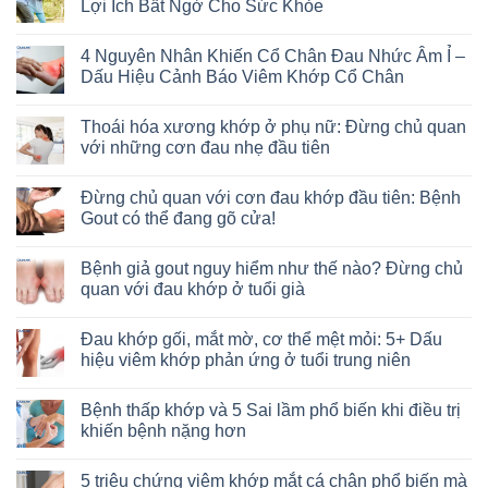
Lợi Ích Bất Ngờ Cho Sức Khỏe
4 Nguyên Nhân Khiến Cổ Chân Đau Nhức Âm Ỉ –
Dấu Hiệu Cảnh Báo Viêm Khớp Cổ Chân
Thoái hóa xương khớp ở phụ nữ: Đừng chủ quan
với những cơn đau nhẹ đầu tiên
Đừng chủ quan với cơn đau khớp đầu tiên: Bệnh
Gout có thể đang gõ cửa!
Bệnh giả gout nguy hiểm như thế nào? Đừng chủ
quan với đau khớp ở tuổi già
Đau khớp gối, mắt mờ, cơ thể mệt mỏi: 5+ Dấu
hiệu viêm khớp phản ứng ở tuổi trung niên
Bệnh thấp khớp và 5 Sai lầm phổ biến khi điều trị
khiến bệnh nặng hơn
5 triệu chứng viêm khớp mắt cá chân phổ biến mà