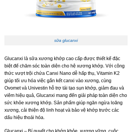
sữa glucanxi
Glucanxi là sữa xương khớp cao cấp được thiết kế đặc
biệt để chăm sóc toàn diện cho hệ xương khớp. Với công
thức vượt trội chứa Canxi Nano dễ hấp thụ, Vitamin K2
giúp tối ưu hóa việc gắn kết canxi vào xương, cùng
Ovomet và Univestin hỗ trợ tái tạo sụn khớp, giảm đau và
viêm hiệu quả, Glucanxi mang đến giải pháp toàn diện cho
sức khỏe xương khớp. Sản phẩm giúp ngăn ngừa loãng
xương, cải thiện độ linh hoạt và bảo vệ khớp trước các
dấu hiệu thoái hóa.
Glucanxi – Bí quyết cho khớp khỏe, xương vững, cuộc