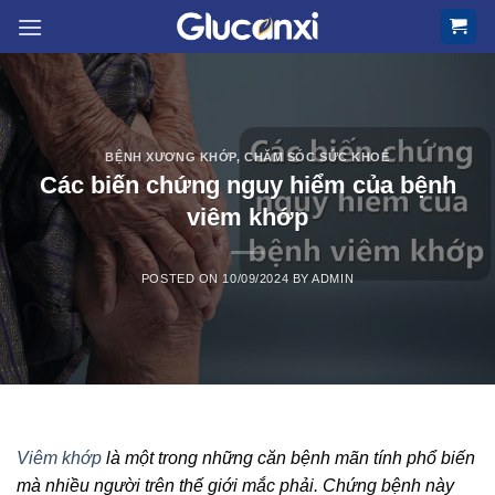
Skip
to
content
BỆNH XƯƠNG KHỚP
,
CHĂM SÓC SỨC KHOẺ
Các biến chứng nguy hiểm của bệnh
viêm khớp
POSTED ON
10/09/2024
BY
ADMIN
Viêm khớp
là một trong những căn bệnh mãn tính phổ biến
mà nhiều người trên thế giới mắc phải. Chứng bệnh này