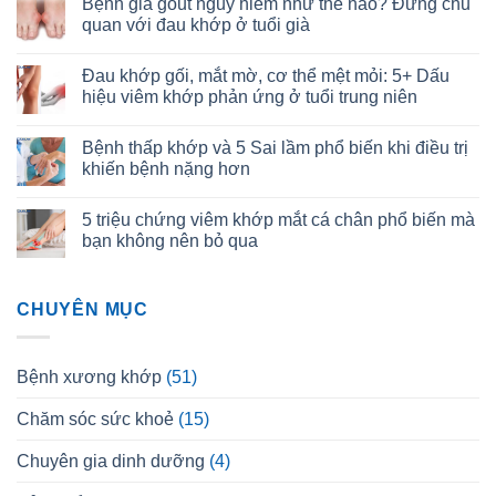
Bệnh giả gout nguy hiểm như thế nào? Đừng chủ
quan với đau khớp ở tuổi già
Đau khớp gối, mắt mờ, cơ thể mệt mỏi: 5+ Dấu
hiệu viêm khớp phản ứng ở tuổi trung niên
Bệnh thấp khớp và 5 Sai lầm phổ biến khi điều trị
khiến bệnh nặng hơn
5 triệu chứng viêm khớp mắt cá chân phổ biến mà
bạn không nên bỏ qua
CHUYÊN MỤC
Bệnh xương khớp
(51)
Chăm sóc sức khoẻ
(15)
Chuyên gia dinh dưỡng
(4)