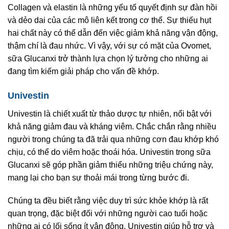
Collagen và elastin là những yếu tố quyết định sự đàn hồi
và dẻo dai của các mô liên kết trong cơ thể. Sự thiếu hụt
hai chất này có thể dẫn đến việc giảm khả năng vận động,
thậm chí là đau nhức. Vì vậy, với sự có mặt của Ovomet,
sữa Glucanxi trở thành lựa chọn lý tưởng cho những ai
đang tìm kiếm giải pháp cho vấn đề khớp.
Univestin
Univestin là chiết xuất từ thảo dược tự nhiên, nổi bật với
khả năng giảm đau và kháng viêm. Chắc chắn rằng nhiều
người trong chúng ta đã trải qua những cơn đau khớp khó
chịu, có thể do viêm hoặc thoái hóa. Univestin trong sữa
Glucanxi sẽ góp phần giảm thiểu những triệu chứng này,
mang lại cho bạn sự thoải mái trong từng bước đi.
Chúng ta đều biết rằng việc duy trì sức khỏe khớp là rất
quan trọng, đặc biệt đối với những người cao tuổi hoặc
những ai có lối sống ít vận động. Univestin giúp hỗ trợ và