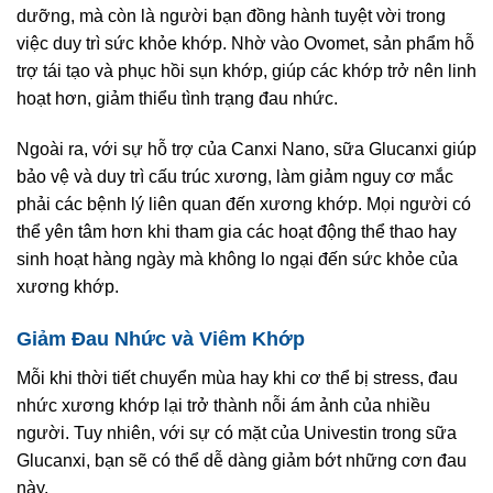
dưỡng, mà còn là người bạn đồng hành tuyệt vời trong
việc duy trì sức khỏe khớp. Nhờ vào Ovomet, sản phẩm hỗ
trợ tái tạo và phục hồi sụn khớp, giúp các khớp trở nên linh
hoạt hơn, giảm thiểu tình trạng đau nhức.
Ngoài ra, với sự hỗ trợ của Canxi Nano, sữa Glucanxi giúp
bảo vệ và duy trì cấu trúc xương, làm giảm nguy cơ mắc
phải các bệnh lý liên quan đến xương khớp. Mọi người có
thể yên tâm hơn khi tham gia các hoạt động thể thao hay
sinh hoạt hàng ngày mà không lo ngại đến sức khỏe của
xương khớp.
Giảm Đau Nhức và Viêm Khớp
Mỗi khi thời tiết chuyển mùa hay khi cơ thể bị stress, đau
nhức xương khớp lại trở thành nỗi ám ảnh của nhiều
người. Tuy nhiên, với sự có mặt của Univestin trong sữa
Glucanxi, bạn sẽ có thể dễ dàng giảm bớt những cơn đau
này.