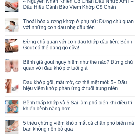
4 Nguyên Nhân Khiến Cổ Chân Đau Nhức Âm Ỉ –
Dấu Hiệu Cảnh Báo Viêm Khớp Cổ Chân
Thoái hóa xương khớp ở phụ nữ: Đừng chủ quan
với những cơn đau nhẹ đầu tiên
Đừng chủ quan với cơn đau khớp đầu tiên: Bệnh
Gout có thể đang gõ cửa!
Bệnh giả gout nguy hiểm như thế nào? Đừng chủ
quan với đau khớp ở tuổi già
Đau khớp gối, mắt mờ, cơ thể mệt mỏi: 5+ Dấu
hiệu viêm khớp phản ứng ở tuổi trung niên
Bệnh thấp khớp và 5 Sai lầm phổ biến khi điều trị
khiến bệnh nặng hơn
5 triệu chứng viêm khớp mắt cá chân phổ biến mà
bạn không nên bỏ qua