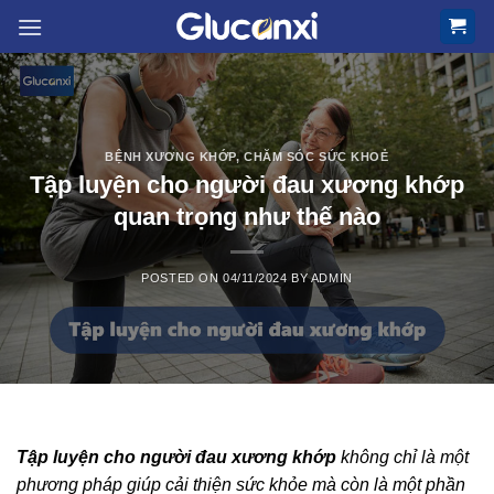
Skip
to
content
BỆNH XƯƠNG KHỚP
,
CHĂM SÓC SỨC KHOẺ
Tập luyện cho người đau xương khớp
quan trọng như thế nào
POSTED ON
04/11/2024
BY
ADMIN
Tập luyện cho người đau xương khớp
không chỉ là một
phương pháp giúp cải thiện sức khỏe mà còn là một phần